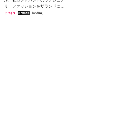
ング社による内部昇格である。カ
的センスを両立させ、動き、身体
リーファッションをザランドに提
スペルコヴィッツ氏は2025年6月
意識、そして精度に焦点を当てた
供する。 ベルリンを拠点とするオ
loading...
ビジネス
MEMBER
から取締役会に在籍し、直近では
コレクションが誕生した。...
ンラインリテーラーのザランド
最高執行責任者（COO）を務めて
と、フランスのリセールプラット
いた。同職では、繊維部門の販
フォームであるヴェスティエー
売、生産、サプライチェーン、お
ル・コレクティブは、木曜日に提
よび全社的な業績向上プログラム
携を発表した。今後、手作業で鑑
を統括した。今後はCEOとして、
定されたセカンドハンドのラグジ
世界中の繊維生産拠点の責任者に
ュアリーアイテムがザランドで販
加え、繊維販売、サプライチェー
売される予定だ。 この提携はヨー
ン、人事のグローバル統括も担う
ロッパ14市場で展開され、ザラン
ことになる。 個人...
ドの顧客はこれまで取り扱いのな
かったブランドを含む50以上のデ
ザイナーズブランドのラグジュア
リーアイテムにアクセスできるよ
うになる。品揃えはプレタポル
テ、シューズ、ハンドバッグ、ア
クセサリーで構成される。商品は