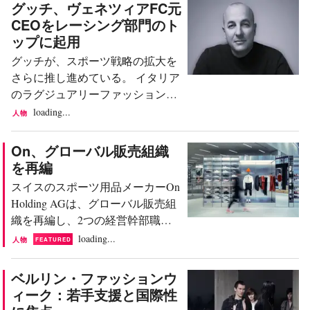
グッチ、ヴェネツィアFC元
マルジェラといったラグジュアリ
CEOをレーシング部門のト
ーメゾンでの在任期間中、彼は称
ップに起用
賛を浴びてきた。そして2027年
グッチが、スポーツ戦略の拡大を
春、メトロポリタン美術館コスチ
さらに推し進めている。 イタリア
ューム・インスティチュートが
のラグジュアリーファッションブ
「John Galliano: Horizons」展を開
ランドであるグッチは、タンクレ
loading...
人物
催するにあたり、彼の比類なき物
ディ・ヴィターレをレーシング部
語性のあるデザイン能力が、より
門「グッチ レーシング」のヴァイ
On、グローバル販売組織
広く一般に知られることになるだ
スプレジデントに任命したと水曜
を再編
ろう。 しかし、この決定はファッ
日に発表した。ヴィターレは9月1
ション業界の選択的な記憶につい
スイスのスポーツ用品メーカーOn
日付で新役職に就任し、今後はジ
て、何を物語っているのだろう
Holding AGは、グローバル販売組
ョヴァンニ・ペロシーノの直属と
か。 地平線と変容 ガリアーノの
織を再編し、2つの経営幹部職を
なる。ペロシーノは引き続きグッ
メトロポリタン美術館での次期展
新設する。同社が水曜日に発表し
loading...
人物
FEATURED
チ レーシングの戦略的発展を監督
覧会が大きな出来事であるという
たところによれば、2026年9月付
し、シニア・ヴァイスプレジデン
のは、控えめな表現だろう。かつ
で、これまでのコマーシャル部門
ベルリン・ファッションウ
ト・マーケティングの職務も兼任
ての最...
のリーダーシップは2つの役職に
ィーク：若手支援と国際性
する。 ヴィターレは、イタリアの
分割される。 レベッカ・カイ
サッカークラブ、ヴェネツィアFC