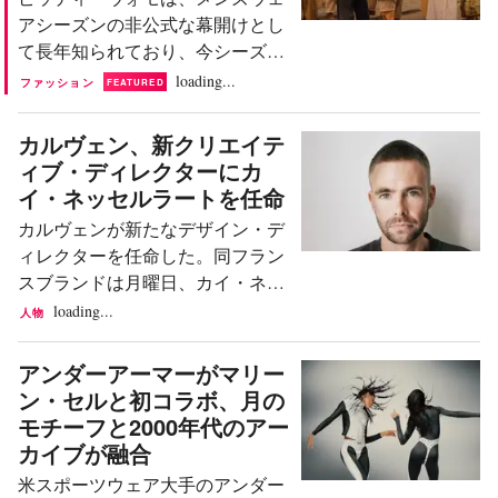
ズンでは、この不均衡がこれまで
初のショーには、若手支援プログ
アシーズンの非公式な幕開けとし
以上に顕著になった。参加ブラン
ラム「Berlin Contemporary」の受賞
て長年知られており、今シーズン
ドが非常に少なく、その不在自体
者である...
も世界中のファッション関係者が
loading...
が話題となり、「メンズファッシ
ファッション
FEATURED
フィレンツェに集結した。メンズ
ョンはミラノを見限ったのか？」
ファッションのカレンダーにおけ
という厳しい問いを投げかける結
カルヴェン、新クリエイテ
る重要なイベントとして、この見
果となった。 その答えは、ミラ
ィブ・ディレクターにカ
本市はプレゼンテーションと演出
ノ・ファッションウィークが公式
イ・ネッセルラートを任命
を独自の方法で融合させ、来たる
に閉幕する前から明らかであっ
カルヴェンが新たなデザイン・デ
べきコレクションやストリートス
た。業界の関心はすでにパリへと
ィレクターを任命した。同フラン
タイルの潮流をいち早く方向付け
移っていたからだ。これはミラノ
スブランドは月曜日、カイ・ネッ
ている。特に夏の開催は、6月の
にとって些細なことではない。注
セルラートをクリエイティブ責任
loading...
人物
フィレンツェ特有の猛暑という厳
目度、オーディエンス、そして文
者に起用したと発表。同氏による
しい条件下で行われるのが常であ
化的な存在意義をめぐる競争にお
初のコレクションは、今秋開催さ
アンダーアーマーがマリー
る。 今年も気温は35度を超えた
い...
れるパリ・ファッションウィーク
ン・セルと初コラボ、月の
が、来場者たちはその暑さに臆す
で発表される予定である。 ドイツ
モチーフと2000年代のアー
る様子はなかった。会場の外で
で生まれイタリアで育ったネッセ
カイブが融合
は、スタイルと夏の暑さが決して
ルラートは、マーク・トーマスの
相容れないものではないことが証
米スポーツウェア大手のアンダー
後任としてブランドの新デザイ