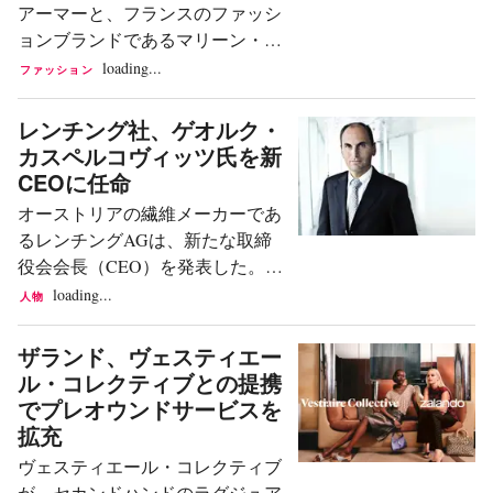
明されていた。 70年代の雰囲気
アーマーと、フランスのファッシ
ン・ディレクターに就任する。ト
フレアシルエットのワイドパン
ョンブランドであるマリーン・セ
ーマスの退任は、ICCF（Icicle
ツ、幅広のラペル、オープンカラ
ルが協業する。両社は火曜日、共
loading...
ファッション
Carven China France）グループ傘下
ー、そしてクリームホワイト、マ
同でカプセルコレクションを発売
の同ブランドによって4月に発表
ス...
すると発表した。創業30周年を迎
レンチング社、ゲオルク・
された。現ボッテガ・ヴェネタの
えるアンダーアーマーにとって、
カスペルコヴィッツ氏を新
デザイナーであるルイーズ・トロ
ファッションブランドとのコラボ
CEOに任命
ッターから同職を引き継いだトー
レーションは今回が初となる。 6
マスは、約1年半にわたりその任
オーストリアの繊維メーカーであ
月5日に発売されるコレクション
を務めた。 サンローランのデザイ
るレンチングAGは、新たな取締
は、アンダーアーマーの2000年代
ナーがカルヴェンへ ネッセルラー
役会会長（CEO）を発表した。
のスポーツウェアアーカイブ、特
トはローマの...
CEOロヒット・アガルワル氏の退
loading...
人物
に機能的なベースレイヤーという
任発表から約6ヶ月後、ゲオル
中心的なイノベーションに着想を
ク・カスペルコヴィッツ氏が新
ザランド、ヴェスティエー
得ている。これに、元プロテニス
CEOに任命された。これは同社が
ル・コレクティブとの提携
選手としてのマリーン・セルの視
金曜日に発表したものである。カ
でプレオウンドサービスを
点と、彼女の作品の象徴的な要素
スペルコヴィッツ氏は6月1日付で
拡充
である月のモチーフをあしらった
就任し、任期は2029年5月31日ま
「セカンドスキン」が加わる。こ
ヴェスティエール・コレクティブ
でとなる。 今回の任命は、レンチ
れらの要素が融合し、機能性と美
が、セカンドハンドのラグジュア