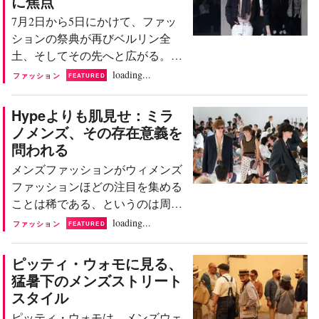
に焦点
（Rebecca Cai）が9月1日付で、新
からの移籍となる。同クラブでは
7月2日から5日にかけて、ファッ
設されたチーフ・グローバル・マ
直近までマネージング・ディレク
ションの祭典が再びベルリン全
ーケット・オフィサーに就任す
ターを務めていた。それ以前は、
土、そしてその先へと広がる。し
る。これまでアジア太平洋
カッパ、アディダス Y-3、ナイ
かし、単なる開催地の多様性にと
loading...
（APAC）地域のゼネラルマネー
ファッション
FEATURED
キ、ジョーダンといったスポーツ
どまらず、ドイツの首都がこのフ
ジャーを務めてきた同氏は、今後
およびライフスタイル企業で、
ァッションウィークを、若手支
APAC、ヨーロッパ・中東・アフ
Hypeよりも肌見せ：ミラ
様々な国際的な管理職を...
援、実験、そして国際交流のため
リカ（EMEA）、米州の各地域に
ノメンズ、その存在意義を
のキュレーションされたエコシス
おける市場事業およびグローバル
問われる
テムとして活用していることが顕
セールスチームを統括する。後任
メンズファッションがウィメンズ
著である。ウガンダのBuzigahill、
が任命されるまでは、現職も兼務
ファッションほどの注目を集める
ナイジェリアのOrange Culture、ロ
する。 カイ氏の起用は、社内から
ことは稀である、というのは周知
ンドンのレーベルLuederといった
の人材登用となる。同氏はOnに6
の事実だ。ミラノのメンズファッ
loading...
ゲストが、GmbHやEsther Perbandt
ファッション
FEATURED
年間在籍しており、発表によれ
ションウィークは、常にウィメン
などベルリンを代表するブランド
ば、...
ズの華やかなカレンダーや、年々
と同様に今夏のプログラムに参加
ピッティ・ウォモに見る、
野心的になるパリの壮大なショー
していることからも、その方向性
猛暑下のメンズストリート
の影に隠れ、比較的静かなもので
は明らかだ。 ベルリン・ファッシ
スタイル
あった。しかし、2027年春夏シー
ョンウィークの幕開け 木曜日の最
ピッティ・ウォモは、メンズウェ