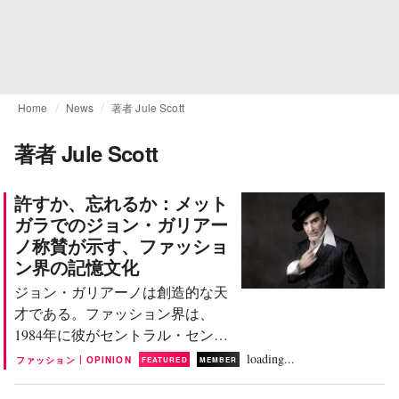
Home
News
著者 Jule Scott
著者 Jule Scott
許すか、忘れるか：メット
ガラでのジョン・ガリアー
ノ称賛が示す、ファッショ
ン界の記憶文化
ジョン・ガリアーノは創造的な天
才である。ファッション界は、
1984年に彼がセントラル・セン
ト・マーチンズ校で発表した卒業
loading...
|
ファッション
OPINION
FEATURED
MEMBER
コレクション以来、そのことを知
っている。ディオールやメゾン・