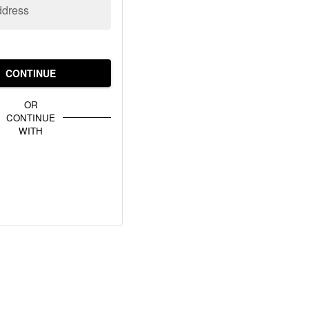
ddress
CONTINUE
OR
CONTINUE
WITH