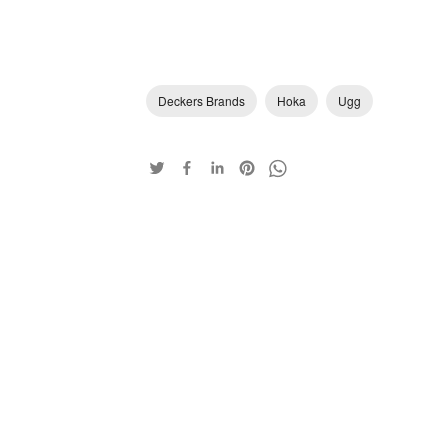
Deckers Brands
Hoka
Ugg