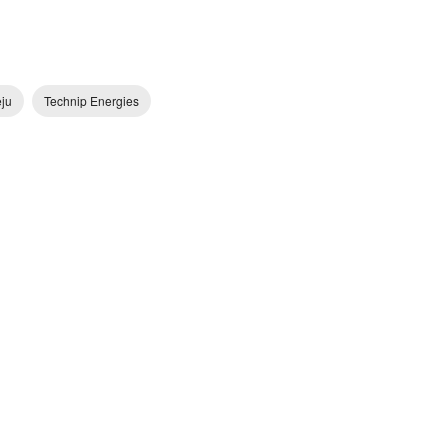
ju
Technip Energies