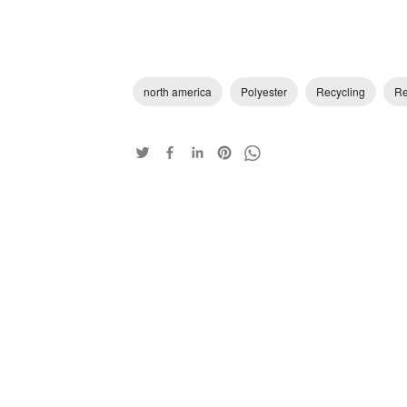
north america
Polyester
Recycling
Re