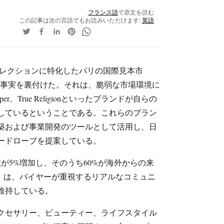
フランス語
で原文を読む
この記事は次の言語でもお読みいただけます:
英語
ルテコレクションに特化したパリの国際見本市
展は、ある事実を裏付けた。それは、脆弱な市場環境に
Harper、True Religionといったブランドが自らの
しているということである。これらのブラン
築および事業開発のツールとして活用し、日
ードローブを提案している。
数が5%増加し、そのうち60%が海外からの来
WSN）は、バイヤーが重視するリアルなコミュニ
維持している。
クセサリー、ビューティー、ライフスタイル