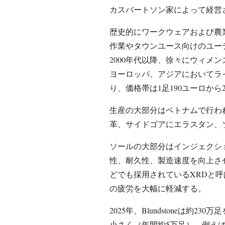
カスバートソン家によって経営
歴史的にワークウェアおよび農
作業やタウンユース向けのユー
2000年代以降、徐々にウィメ
ヨーロッパ、アジアにおいてラ
り、価格帯は1足190ユーロから
生産の大部分はベトナムで行わ
革、サイドゴアにエラスタン、
ソールの大部分はインジェクシ
性、耐久性、製造速度を向上さ
どでも採用されているXRDと
の疲労を大幅に軽減する。
2025年、Blundstoneは約
小さく（年間約5万足）、例えば