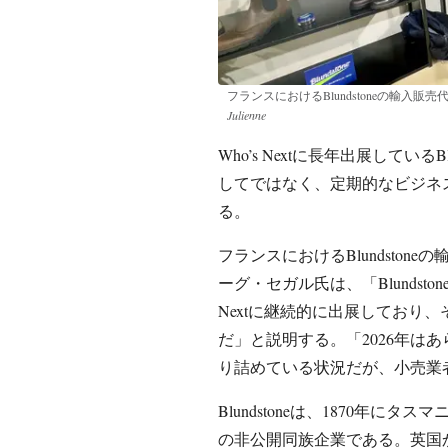
フランスにおけるBlundstoneの輸入販売代理
Julienne
Who’s Nextに長年出展してい
してではなく、定期的なビジネ
る。
フランスにおけるBlundstoneの輸入
ーグ・セガル氏は、「Blundst
Nextに継続的に出展しており
だ」と説明する。「2026年は
り詰めている状況だが、小売業
Blundstoneは、1870年
の非公開同族企業である。英国