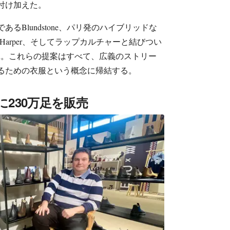
付け加えた。
るBlundstone、パリ発のハイブリッドな
 Harper、そしてラップカルチャーと結びつい
igion。これらの提案はすべて、広義のストリー
るための衣服という概念に帰結する。
5年に230万足を販売