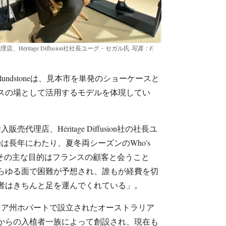
店、Héritage Diffusion社社長ユーグ・セガル氏
写真：F.
るBlundstoneは、見本市を単発のショーケースと
スの場として活用するモデルを体現してい
販売代理店、Héritage Diffusion社の社長ユ
oneは長年にわたり、夏冬両シーズンのWho’s
、その主な目的はフランスの顧客と会うこと
あらゆる面で困難が予想され、誰もが経費を切
者はきちんと足を運んでくれている」。
にタスマニア州ホバートで設立されたオーストラリア
からの入植者一族によって創設され、現在も