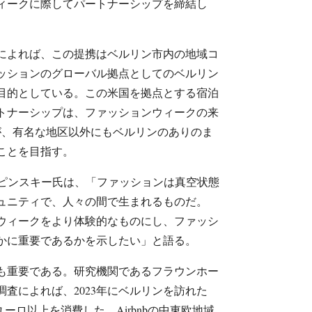
ィークに際してパートナーシップを締結し
ろによれば、この提携はベルリン市内の地域コ
ッションのグローバル拠点としてのベルリン
目的としている。この米国を拠点とする宿泊
トナーシップは、ファッションウィークの来
が、有名な地区以外にもベルリンのありのま
ことを目指す。
リピンスキー氏は、「ファッションは真空状態
ュニティで、人々の間で生まれるものだ。
ウィークをより体験的なものにし、ファッシ
かに重要であるかを示したい」と語る。
も重要である。研究機関であるフラウンホー
査によれば、2023年にベルリンを訪れた
億ユーロ以上を消費した。Airbnbの中東欧地域