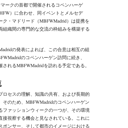
でデンマークの首都で開催されるコペンハーゲ
HFW）に合わせ、同イベントとメルセデ
・マドリード（MBFWMadrid）は提携を
両組織間の専門的な交流の枠組みを構築する
adridの発表によれば、この合意は相互の組
WMadridのコペンハーゲン訪問に続き、
催されるMBFWMadridを訪れる予定である。
流
プロセスの理解、知識の共有、および長期的
のため、MBFWMadridのコペンハーゲン
るファッションウィークの一つが、その環境
直接視察する機会と見なされている。これに
スポンサー、そして都市のイメージにおける