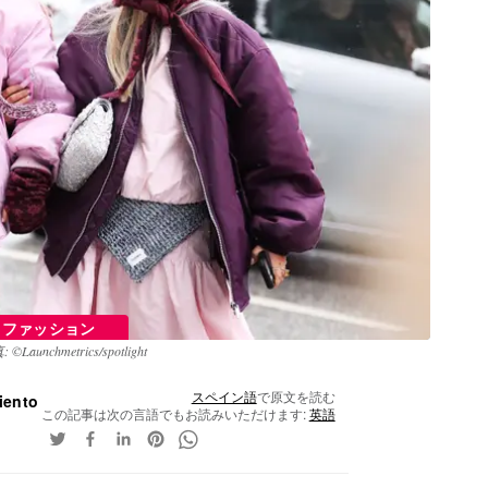
ファッション
 ©Launchmetrics/spotlight
スペイン語
で原文を読む
iento
この記事は次の言語でもお読みいただけます:
英語