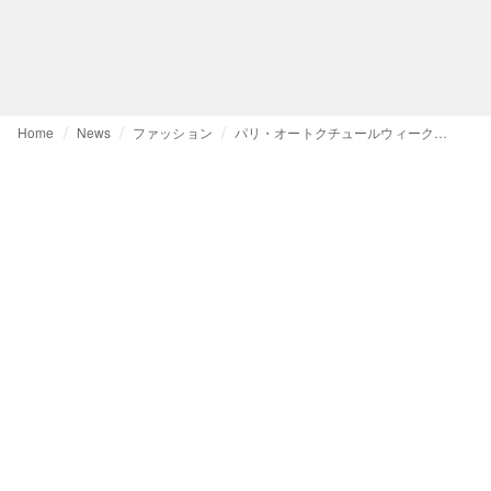
Home
News
ファッション
パリ・オートクチュールウィーク開幕 バレンシアガのピッチョーリ、ゴルチエのランティンクがデビュー