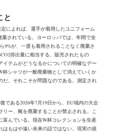
こと
の推定によれば、選手が着用したユニフォーム
に廃棄されている。ヨーロッパでは、年間で全
から9%が、一度も着用されることなく廃棄さ
のCO2排出量に相当する。販売されたもの
アイテムがどうなるかについての明確なデー
W杯シャツが一般廃棄物として消えていくか
のだ。それこそが問題なのである。測定され
。
である2026年7月19日から、EU域内の大企
サリー、靴を廃棄することが禁止される。こ
に富んでいる。現在W杯コレクションを生産
れはもはや遠い未来の話ではない。現実の規