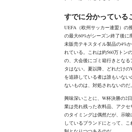
すでに分かっている
UEFA（欧州サッカー連盟）
の最大60%がシーズン終了後
未販売テキスタイル製品の4%
れている。これは約560万トン
の、大会後にゴミ箱行きとなる
タはない。夏以降、どれだけの
を追跡している者は誰もいない
ないものは、対処されないのだ
興味深いことに、W杯決勝の2日後
業は売れ残った衣料品、アクセ
のタイミングは偶然だが、示唆
しているブランドにとって、こ
制となりつつあるのだ。