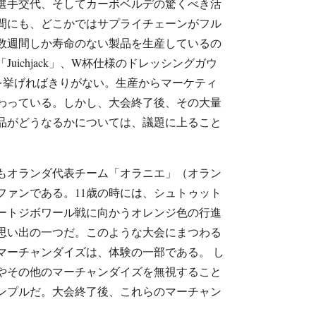
選手交代、そしてカーボベルデの驚くべき活
間にも、どこかではサプライチェーンがフル
数週間しか寿命のない製品を生産しているの
uichjack」、W杯仕様のドレッシングガウ
を挙げればきりがない。生産からマーケティ
わっている。しかし、大会終了後、その大量
品がどうなるかについては、議題に上ること
もオランダ代表チーム「オラニエ」（オラン
ファンである。11歳の時には、シュトゥット
ートジボワール戦に向かうオレンジ色の行進
思い出の一つだ。このような大会にまつわる
マーチャンダイズは、体験の一部である。 し
やその他のマーチャンダイズを無視すること
ンプルだ。大会終了後、これらのマーチャン