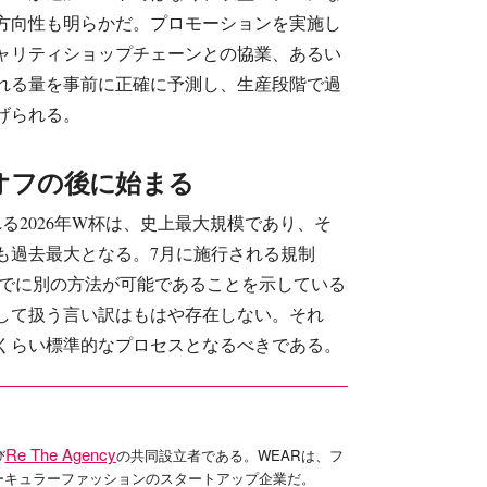
方向性も明らかだ。プロモーションを実施し
ャリティショップチェーンとの協業、あるい
れる量を事前に正確に予測し、生産段階で過
げられる。
オフの後に始まる
れる2026年W杯は、史上最大規模であり、そ
も過去最大となる。7月に施行される規制
すでに別の方法が可能であることを示している
して扱う言い訳はもはや存在しない。それ
くらい標準的なプロセスとなるべきである。
Re The Agency
び
の共同設立者である。WEARは、フ
ーキュラーファッションのスタートアップ企業だ。