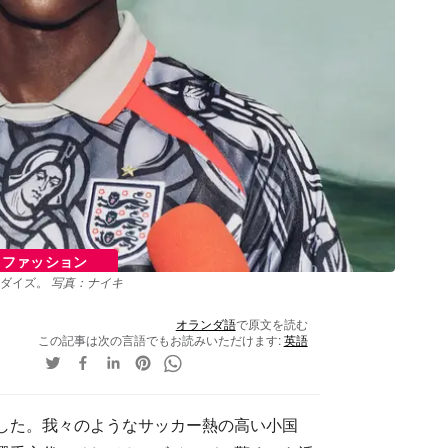
ファッション
ャンダイズ。
写真：ナイキ
オランダ語
で原文を読む
この記事は次の言語でもお読みいただけます:
英語
した。我々のようなサッカー熱の高い小国