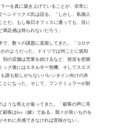
ュラーを真に築き上げていることが、非常に
てヘンドリクス氏は語る。「しかし、私個人
ことだ。もし毎日オフィスに通っても、目に
ど満足感は得られないだろう」
の中で、数々の課題に直面してきた。「コロナ
たかのようだった。ドイツでは州ごとに規則
、別の店舗は営業を続けるなど、状況を把握
ミック後にはエネルギー危機、そしてスエズ
ても誰も欲しがらないバレンタイン向けの赤
ことになった。そして、フンクミュラーが財
のような答えが返ってきた。「顧客の声に耳
て顧客は
key
（鍵）である。我々が良いものを
がそれに共感できなければ意味がない」