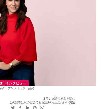
|
物
インタビュー
写真：フンクミュラー提供
オランダ語
で原文を読む
この記事は次の言語でもお読みいただけます:
英語