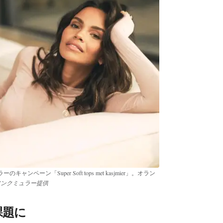
ーン「Super Soft tops met kasjmier」。オラン
フンクミュラー提供
課題に