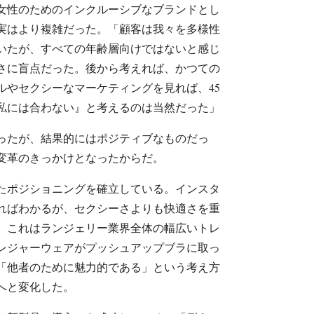
女性のためのインクルーシブなブランドとし
実はより複雑だった。「顧客は我々を多様性
いたが、すべての年齢層向けではないと感じ
さに盲点だった。後から考えれば、かつての
ルやセクシーなマーケティングを見れば、45
私には合わない』と考えるのは当然だった」
ったが、結果的にはポジティブなものだっ
変革のきっかけとなったからだ。
たポジショニングを確立している。インスタ
ればわかるが、セクシーさよりも快適さを重
。これはランジェリー業界全体の幅広いトレ
レジャーウェアがプッシュアップブラに取っ
「他者のために魅力的である」という考え方
へと変化した。