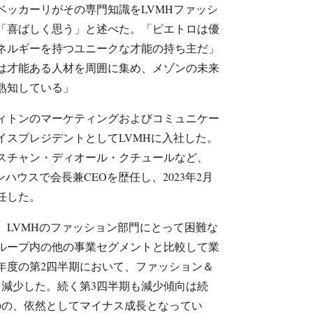
ベッカーリがその専門知識をLVMHファッシ
「喜ばしく思う」と述べた。「ピエトロは優
ネルギーを持つユニークな才能の持ち主だ」
は才能ある人材を周囲に集め、メゾンの未来
熟知している」
ヴィトンのマーケティングおよびコミュニケー
イスプレジデントとしてLVMHに入社した。
スチャン・ディオール・クチュールなど、
ハウスで会長兼CEOを歴任し、2023年2月
任した。
、LVMHのファッション部門にとって困難な
ループ内の他の事業セグメントと比較して業
年度の第2四半期において、ファッション＆
％減少した。続く第3四半期も減少傾向は続
のの、依然としてマイナス成長となってい