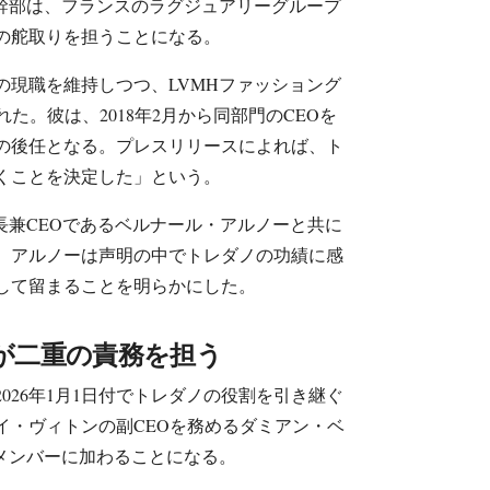
ン幹部は、フランスのラグジュアリーグループ
の舵取りを担うことになる。
の現職を維持しつつ、LVMHファッショング
た。彼は、2018年2月から同部門のCEOを
の後任となる。プレスリリースによれば、ト
くことを決定した」という。
長兼CEOであるベルナール・アルノーと共に
る。アルノーは声明の中でトレダノの功績に感
して留まることを明らかにした。
が二重の責務を担う
026年1月1日付でトレダノの役割を引き継ぐ
イ・ヴィトンの副CEOを務めるダミアン・ベ
のメンバーに加わることになる。