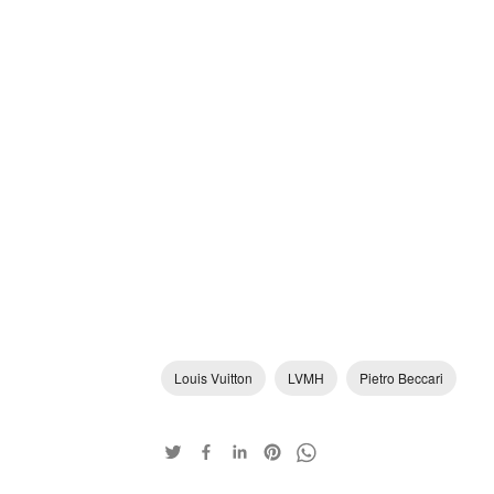
Louis Vuitton
LVMH
Pietro Beccari