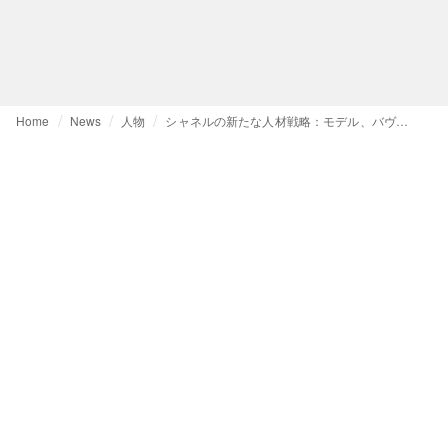
Home
News
人物
シャネルの新たな人材戦略：モデル、バヴィータ・マンダヴァの起用が示すもの