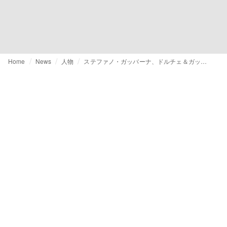
Home
News
人物
ステファノ・ガッバーナ、ドルチェ＆ガッバーナの会長職を辞任