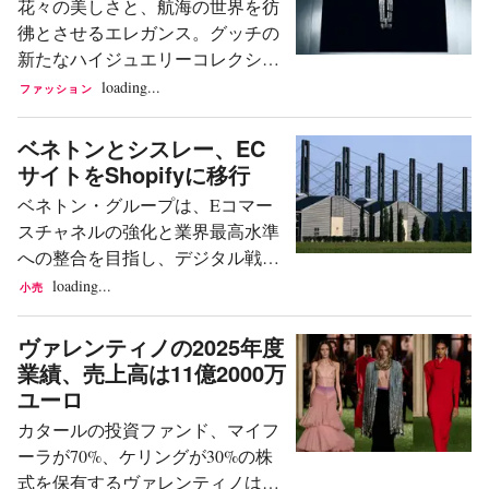
花々の美しさと、航海の世界を彷
することである。 プレスリリース
ェア、バッグ、スモールレザーグ
彿とさせるエレガンス。グッチの
によれば、ヨーロッパおよび米国
ッズのコレクションなど、OTBの
新たなハイジュエリーコレクショ
は同グループにとって最も業績が
ポートフォリオにある複数のブラ
ンは、この二つの要素を軸に展開
loading...
ファッション
良く、安定した市場であり、現在
ンドの生産と物流を管理してい
される。 コレクションは、メゾン
の主要な成長ドライバーとなって
る。また、Dsquared2との全世界独
が誇るイタリアの卓越したクラフ
ベネトンとシスレー、EC
いる。一方、高いポテンシャルを
占ライセンス契約も保有してい
ツマンシップを証明する4つのテ
サイトをShopifyに移行
持つアジアでは、中国および中東
る。この戦略は...
ーマで構成される。「グッチ フロ
市場に戦略的焦点を当て、事業展
ベネトン・グループは、Eコマー
ーラ」、「グッチ ノード」、「エ
開を加速させている。 ブランド戦
スチャネルの強化と業界最高水準
バーラスティング G」、そして
略の基盤は「製品中心主義」 イノ
への整合を目指し、デジタル戦略
「ホースビット」や「マリーナチ
ベーションの面では、技術インフ
を本格化させている。その一環と
loading...
小売
ェーン」を含む「アイコニック シ
ラの近代化およびオムニチャネル
して、傘下ブランドである「ベネ
グネチャー」である。 まず「グッ
統合への大規模な投資を通じて、
トン」および「シスレー」のECサ
ヴァレンティノの2025年度
チ フローラ」は、メゾンと自然界
デジタルトランスフォーメーショ
イトをShopifyプラットフォームへ
業績、売上高は11億2000万
との深く長年にわたる結びつきを
ンをさらに加速させ...
移行した。「この移行は、グロー
ユーロ
称えるものだ。このデザインは、
バル市場の変化により迅速に対応
1966年にヴィットリオ・アッコル
カタールの投資ファンド、マイフ
できる、よりアジャイルでスケー
ネロがグレース・ケリーへの贈り
ーラが70%、ケリングが30%の株
ラブルな技術アーキテクチャへの
物として依頼されたシルクスカー
式を保有するヴァレンティノは、