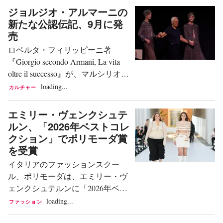
ある。これを明らかにしたのは、
ジョルジオ・アルマーニの
消費者の57%（フランス）から
コリエレ・デッラ・セーラ紙だ。
新たな公認伝記、9月に発
91%（中国）が、ソーシャルメデ
2023年3月29日、この1月に亡くな
売
ィアによって「メイド・イン・イ
ったヴァレンティノ・ガラヴァー
タリー」に対する見方が変わった
ロベルタ・フィリッピーニ著
ニは、グスタードでスイス人公証
と回答している。 これらは、独立
『Giorgio secondo Armani, La vita
人ロルフ・シュナイダーに自らの
系のグローバルインフルエンサー
oltre il successo』が、マルシリオ・
遺言書を託し、相続についてスイ
マーケティングおよびソーシャル
エディトーリ社より9月1日に発売
loading...
カルチャー
ス法を選択していた。同紙の再構
メディアエージェン...
される。写真も収録された全368
成によれば、遺言書は1月21日に
ページの本書は、昨年9月に逝去
エミリー・ヴェンクシュテ
イタリアで寄託され、2026年4月
したデザイナー、ジョルジオ・ア
ルン、「2026年ベストコレ
15日をもって執行力を得た。この
ルマーニの新たな公認伝記であ
クション」でポリモーダ賞
日、財団は「明示的に相続を承認
る。 「『ジョルジオ・アルマーニ
を受賞
した」という。 遺産には、複数の
が、近親者の同意のもと、著者で
邸宅、美術品、船舶、フランスの
イタリアのファッションスクー
あるジャーナリストのロベルタ・
城、そしてエリザベス女王も口座
ル、ポリモーダは、エミリー・ヴ
フィリッピーニに託すことを選ん
を持っていたプライベートバン
ェンクシュテルンに「2026年ベス
だ思い出と考察が、この一冊に収
ク、クーツ・アンド・カンパニー
トコレクション賞」を授与した。
loading...
ファッション
められている』と、発表には記さ
（Coutts &...
27歳のドイツ人デザイナーである
れている。」 アルマーニが著者ロ