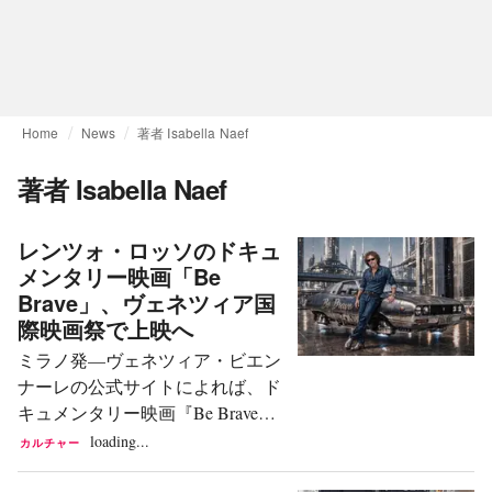
Home
News
著者 Isabella Naef
著者 Isabella Naef
レンツォ・ロッソのドキュ
メンタリー映画「Be
Brave」、ヴェネツィア国
際映画祭で上映へ
ミラノ発—ヴェネツィア・ビエン
ナーレの公式サイトによれば、ド
キュメンタリー映画『Be Brave』
が公開される。本作は、OTBグル
loading...
カルチャー
ープの創設者兼会長であり、国際
的なファッションとコミュニケー