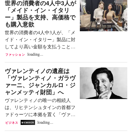
世界の消費者の4人中3人が
ションの世界で最も先見の明のあ
「メイド・イン・イタリ
る人物の一人であるレンツォ・ロ
ー」製品を支持、高価格で
ッソの、並外れた個人的かつ起業
も購入意欲
家としての道のりを記録したもの
世界の消費者の4人中3人が、「メ
である。 上映時間90分、ヴェネツ
イド・イン・イタリー」製品に対
ィア映画祭の公式セレクション・
してより高い金額を支払うことに
アウト・オブ・コンペティション
同意するだろう。5つの市場すべ
loading...
ファッション
部門で上映 監督は、写真家兼ディ
てにおいて、「メイド・イン・イ
レクターであり、2016年に亡くな
タリー」製品を発見する主要なチ
ヴァレンティノの遺産は
った『Vogue Italia』の伝説的な編
ャネルはソーシャルメディアであ
「ヴァレンティノ・ガラヴ
集長、故フランカ・ソッツァーニ
り、その割合はフランスの35%か
ァーニ、ジャンカルロ・ジ
の息子であるフランチェスコ・カ
ら米国の44%に及ぶ。しかし、イ
ャンメッティ財団」へ
ロッツィーニが務める。本作は、
タリアブランドの公式プロフィー
人工知能（AI）を挑発的かつ独創
ヴァレンティノの唯一の相続人
ルを直接フォローしている欧米の
的な方法で扱い、活用することで
は、リヒテンシュタインの首都フ
消費者はわずか14%から18%に過
レンツォ・ロッソの物語を描き...
ァドゥーツに本拠を置く「ヴァレ
ぎない。その存在感は、ブランド
ンティノ・ガラヴァーニ、ジャン
loading...
ビジネス
MEMBER
独自のチャネルではなく、クリエ
カルロ・ジャンメッティ財団」で
イターによって牽引されている。