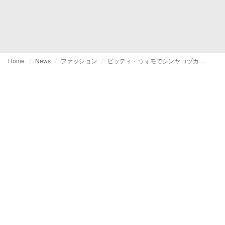
Home
News
ファッション
ピッティ・ウォモでシンヤコヅカが描く、"片手袋"の物語